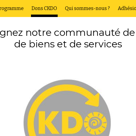
rogramme
Dons CKDO
Qui sommes-nous ?
Adhési
ip to main content
Skip to navigat
ignez notre communauté d
e
de biens et de services