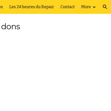
on
Les 24 heures du Repair
Contact
More
ion
 dons