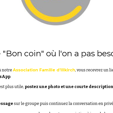
 "Bon coin" où l'on a pas bes
à notre
Association Famille d’Illkirch
, vous
recevrez un li
tsApp
.
st plus utile,
postez une photo et une courte descriptio
essage
sur le groupe puis continuez la conversation en privé