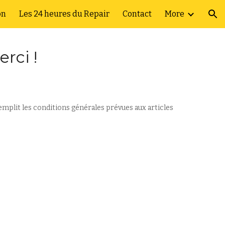
on
Les 24 heures du Repair
Contact
More
ion
erci
!
 remplit les conditions générales prévues aux articles